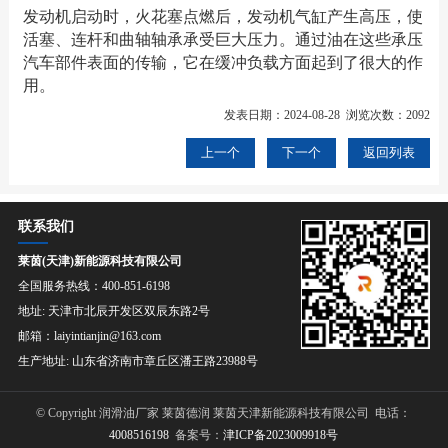
发动机启动时，火花塞点燃后，发动机气缸产生高压，使
活塞、连杆和曲轴轴承承受巨大压力。通过油在这些承压
汽车部件表面的传输，它在缓冲负载方面起到了很大的作
用。
发表日期：2024-08-28 浏览次数：2092
上一个
下一个
返回列表
联系我们
莱茵(天津)新能源科技有限公司
全国服务热线：400-851-6198
地址: 天津市北辰开发区双辰东路2号
邮箱：laiyintianjin@163.com
生产地址: 山东省济南市章丘区潘王路23988号
© Copyright 润滑油厂家 莱茵德润 莱茵天津新能源科技有限公司 电话：
4008516198
备案号：
津ICP备2023009918号