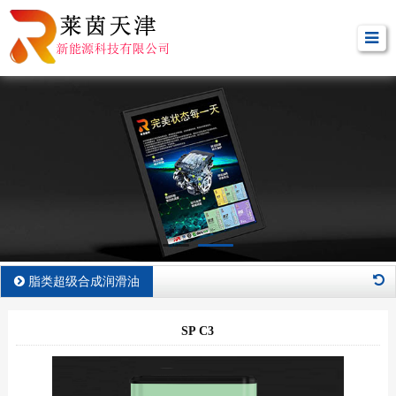
脂类超级合成润滑油
SP C3